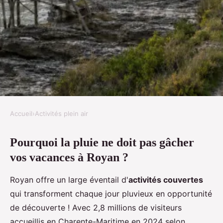
Accueil
›
Activités plein air
ACTIVITÉS PLEIN AIR
Pourquoi la pluie ne doit pas gâcher
Que faire à royan quand il pleut
vos vacances à Royan ?
: nos meilleures idées
Royan offre un large éventail d'
activités couvertes
Emma
•
13/06/2026
•
18 min de lecture
qui transforment chaque jour pluvieux en opportunité
de découverte ! Avec 2,8 millions de visiteurs
accueillis en Charente-Maritime en 2024 selon